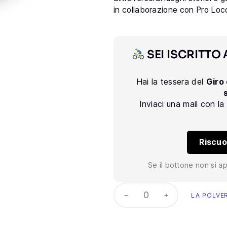
in collaborazione con Pro Loco
SEI ISCRITTO 
Hai la tessera del
Giro 
Inviaci una mail con la
Riscuo
Se il bottone non si ap
−
+
LA POLVE
LA
POLVEROSA
–
PERCORSO