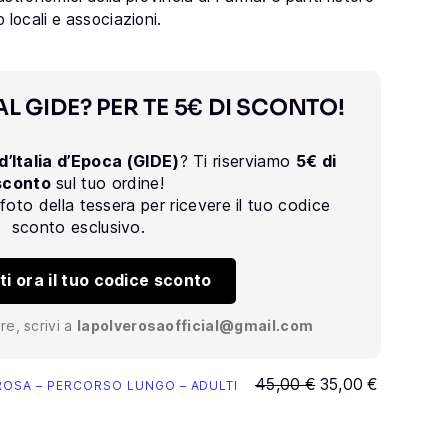
 locali e associazioni.
AL GIDE? PER TE 5€ DI SCONTO!
d’Italia d’Epoca (GIDE)
? Ti riserviamo
5€ di
sconto
sul tuo ordine!
 foto della tessera per ricevere il tuo codice
sconto esclusivo.
ti ora il tuo codice sconto
re, scrivi a
lapolverosaofficial@gmail.com
Il
Il
45,00
€
35,00
€
ROSA – PERCORSO LUNGO – ADULTI
prezzo
prezzo
originale
attuale