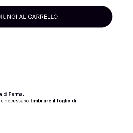
era:
è:
45,00 €.
35,00 €.
IUNGI AL CARRELLO
ia di Parma.
o è necessario
timbrare il foglio di