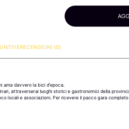
LUNGO
–
ADULTI
AGG
QUANTITÀ
IUNTIVE
RECENSIONI (0)
chi ama davvero la bici d’epoca.
nari, attraverserai luoghi storici e gastronomici della provinc
Loco locali e associazioni. Per ricevere il pacco gara complet