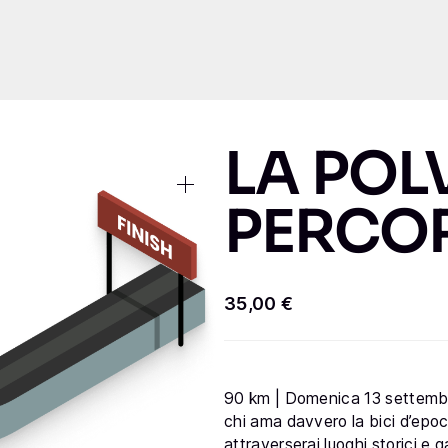
Iscrizione
I percorsi
Regolame
LA POL
PERCO
35,00
€
90 km | Domenica 13 settembr
chi ama davvero la bici d’epoca
attraverserai luoghi storici e 