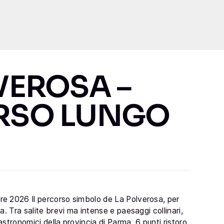
nti
Il Villaggio
Partner
Gallery
Contatti
VEROSA –
RSO LUNGO
e 2026 Il percorso simbolo de La Polverosa, per
. Tra salite brevi ma intense e paesaggi collinari,
gastronomici della provincia di Parma. 6 punti ristoro