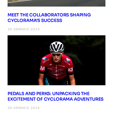
MEET THE COLLABORATORS SHAPING
CYCLORAMA’S SUCCESS
26 GENNAIO 2024
PEDALS AND PERKS: UNPACKING THE
EXCITEMENT OF CYCLORAMA ADVENTURES
26 GENNAIO 2024